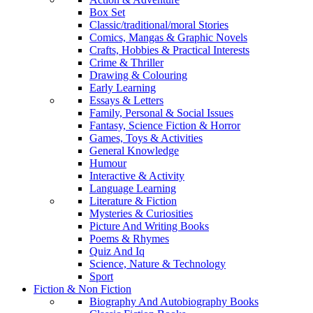
Box Set
Classic/traditional/moral Stories
Comics, Mangas & Graphic Novels
Crafts, Hobbies & Practical Interests
Crime & Thriller
Drawing & Colouring
Early Learning
Essays & Letters
Family, Personal & Social Issues
Fantasy, Science Fiction & Horror
Games, Toys & Activities
General Knowledge
Humour
Interactive & Activity
Language Learning
Literature & Fiction
Mysteries & Curiosities
Picture And Writing Books
Poems & Rhymes
Quiz And Iq
Science, Nature & Technology
Sport
Fiction & Non Fiction
Biography And Autobiography Books