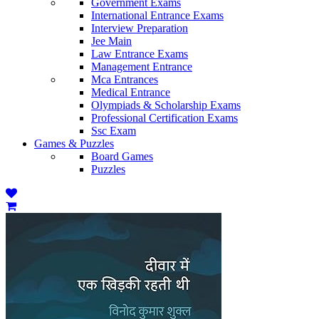
Government Exams
International Entrance Exams
Interview Preparation
Jee Main
Law Entrance Exams
Management Entrance
Mca Entrances
Medical Entrance
Olympiads & Scholarship Exams
Professional Certification Exams
Ssc Exam
Games & Puzzles
Board Games
Puzzles