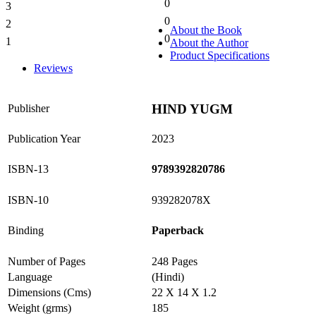
0
3
0%
0
2
0%
About the Book
0
1
About the Author
0%
Product Specifications
Reviews
HIND YUGM
Publisher
Publication Year
2023
ISBN-13
9789392820786
ISBN-10
939282078X
Binding
Paperback
Number of Pages
248 Pages
Language
(Hindi)
Dimensions (Cms)
22 X 14 X 1.2
Weight (grms)
185