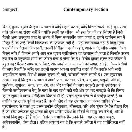
Subject
Contemporary Fiction
विनोद कुमार शुक्ल के इस उपन्यास में कोई महान घटना, कोई विराट संघर्ष, कोई युग-सत्य,
कोई उद्देश्य या संदेश नहीं है क्योंकि इसमें वह जीवन, जो इस देश की वह ज़िंदगी है जिसे
किसी अन्य उपयुक्त शब्द के अभाव में निम्न-मध्यवर्गीय कहा जाता है, इतने खालिस रूप में
मौजूद है कि उन्हें किसी पिष्टकथ्य की ज़रूरत नहीं है। यहाँ खलनायक नहीं हैं किंतु मुख्य
पात्रों के अस्तित्व की सादगी, उनकी निरीहता, उनके रहने, आने-जाने, जीवन-यापन के वे
विरल ब्यौरे हैं जिनसे अपने-आप उस क्रूर प्रतिसंसार का एहसास हो जाता है जिसके कारण
इस देश के बहुसंख्य लोगों का जीवन वैसा है जैसा कि है। विनोद कुमार शुक्ल इस जीवन में
बहुत गहरे पैठकर दाम्पत्य, परिवार, आस-पड़ोस, काम करने की जगह, स्नेहिल ग़ैर-संबंधियों
के साथ रिश्तों के ज़रिए एक इतनी अदम्य आस्था स्थापित करते हैं कि उसके आगे सारी
अनुपस्थित मानव-विरोधी ताक़तें कुरूप ही नहीं, खोखली लगने लगती हैं। एक सुखदतम
अचंभा यह है कि इस उपन्यास में अपने जल, चट्टान, पर्वत, वन, वृक्ष, पशुओं, पक्षियों,
सूर्योदय, सूर्यास्त, चंद्र, हवा, रंग, गंध और ध्वनियों के साथ प्रकृति इतनी उपस्थित है
जितनी फणीश्वरनाथ रेणु के गल्प के बाद कभी नहीं रही और जो यह समझते थे कि विनोद
कुमार शुक्ल में मानव-स्नेहिलता कितनी भी हो, स्त्री-पुरुष प्रेम से वे परहेज़ करते हैं या
क्योंकि वह उनके बूते से बाहर है, उनके लिए तो यह उपन्यास एक सदमा साबित होगा–
प्रदर्शनवाद से बचते हुए इसमें उन्होंने ऐंद्रिकता, माँसलता, रति और शृंगार के ऐसे चित्र दिए
हैं जो बग़ैर उत्तेजक हुए आत्मा को इस आदिम संबंध के सौंदर्य से समृद्ध कर देते हैं, और वे
चस्पाँ किए हुए नहीं हैं बल्कि नितांत स्वाभाविक हैं–उनके बिना यह उपन्यास अधूरा,
अविश्वसनीय, वंध्य होता। बल्कि आश्चर्य यह है कि उनकी कविता में यह शारीरिकता नहीं
है।