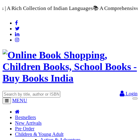
tion of Indian Languages
📚 A Comprehensive Range of School 
Login
MENU
Bestsellers
New Arrivals
Pre Order
Children & Young Adult
Action & Adventure