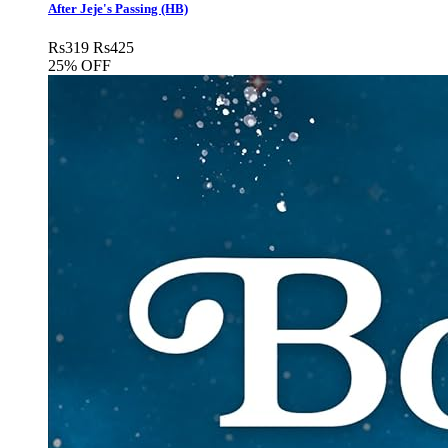
After Jeje's Passing (HB)
Rs
319
Rs
425
25% OFF