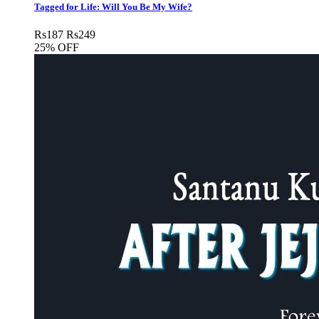
Tagged for Life: Will You Be My Wife?
Rs
187
Rs
249
25% OFF