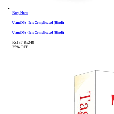
Buy Now
U and Me - It is Complicated (Hindi)
U and Me - It is Complicated (Hindi)
Rs
187
Rs
249
25% OFF