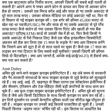
क्या एक व्हाट्सएप कॉल रिसीव करना, आपकी ज़िंदगी की सबसे बड़ी ग़लती हो
सकती है? आपने अगर ये नम्बर अपने फ़ोन से डायल कर दिया तो आपका फ़ोन
हैक हो जाएगा। उसको एक मिस्ड कॉल आई और साफ़ हो गए उसके अकाउंट से
पूरे सात लाख रूपए। उसका सोशल मीडिया पर कोई अकाउंट नहीं था, फिर भी
वो शिकार वो गई साइबर क्राइम की। एक बर्गर की क़ीमत 45,000 रूपए! वो
खेल रहा था पबजी(PUBG) गेम और साफ़ हो गए उसके अकाउंट से पूरे पाँच
लाख रूपए! कैसे क्लोन हो गया उसका फ़िंगर प्रिंट और ख़ाली हो गया बैंक
अकाउंट? एटीएम(ATM) कार्ड तो उसकी जेब में ही था, फिर कैसे किसी ने
उसके अकाउंट से पैसे निकाल लिए! कैसे एक चीफ़ इनफ़ार्मेशन सिक्योरिटी
अफ़सर को हैक कर लिया एक 15 साल के लड़के ने? क्या आप विश्वास करेंगे
कि जिसने आप को लूटा है वो दो साल पहले मर चुका है? कैसे एक 17 साल का
लड़का बन गया ट्विटर के लिए सबसे बड़ी मुसीबत? उसकी ज़िंदगी की क़ीमत
सिर्फ़ दो बिटकॉइन। क्या आप जानते हैं, आपके वाई-फ़ाई(Wi-FI) से हैकर्स क्या-
क्या पता कर सकते हैं?
Amit Dubey
अमित दुबे जाने-माने साइबर क्राइम इन्वेस्टिगेटर हैं। वह लंबे समय से सरकारी
और गैर-सरकारी संस्थाओं के साथ साइबर क्राइम से जुड़े केसेज़ को सुलझाते
रहे हैं। वह आई. आई. टी. खड़गपुर से शिक्षा प्राप्त एक सॉफ़्टवेयर इंजीनियर हैं
और सैमसंग, एरिक्सन और टेक महिंद्रा जैसी बड़ी कंपनियों के साथ काम कर
चुके हैं। अब फुल टाइम साइबर क्राइम इन्वेस्टिगेटर हैं। अमित दुबे को सुनना
ऐसा है जैसे आप किसी डिटेक्टिव के साथ किसी क्राइम पर काम कर रहे हों।
इन दिनों दूरदर्शन पर उनकी केन्द्रीय भूमिका वाली एक सीरीज़ खूब पॉपुलर हो
रही है। साइबर क्राइम पर उनकी कई किताबें प्रकाशित हो चुकी हैं। उनकी
पिछली किताब ‘अदृश्य जाल’ चर्चित रही थी। इस किताब पर आधारित वेब