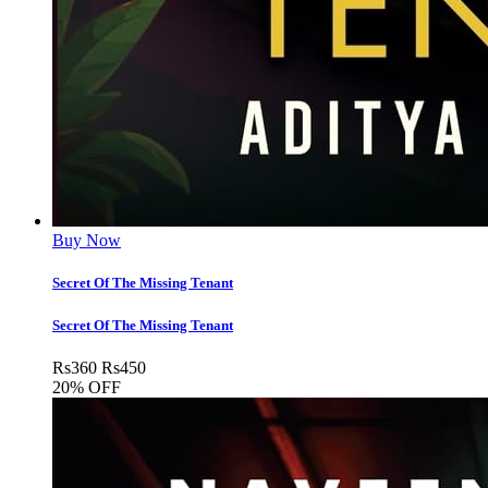
Buy Now
Secret Of The Missing Tenant
Secret Of The Missing Tenant
Rs
360
Rs
450
20% OFF