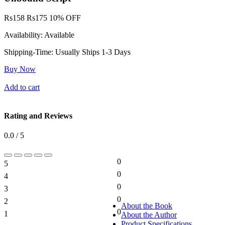
Rs
158
Rs
175
10% OFF
Availability:
Available
Shipping-Time:
Usually Ships 1-3 Days
Buy Now
Add to cart
Rating and Reviews
0.0 / 5
0
5
0%
0
4
0%
0
3
0%
0
2
0%
About the Book
0
1
About the Author
0%
Product Specifications