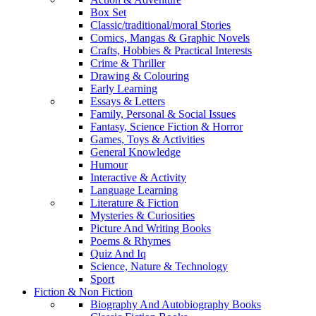
Box Set
Classic/traditional/moral Stories
Comics, Mangas & Graphic Novels
Crafts, Hobbies & Practical Interests
Crime & Thriller
Drawing & Colouring
Early Learning
Essays & Letters
Family, Personal & Social Issues
Fantasy, Science Fiction & Horror
Games, Toys & Activities
General Knowledge
Humour
Interactive & Activity
Language Learning
Literature & Fiction
Mysteries & Curiosities
Picture And Writing Books
Poems & Rhymes
Quiz And Iq
Science, Nature & Technology
Sport
Fiction & Non Fiction
Biography And Autobiography Books