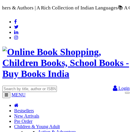
A Rich Collection of Indian Languages
📚 A Comprehensive Rang
Login
MENU
Bestsellers
New Arrivals
Pre Order
Children & Young Adult
Action & Adventure