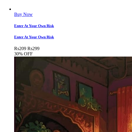
Buy Now
Enter At Your Own Risk
Enter At Your Own Risk
Rs
209
Rs
299
30% OFF