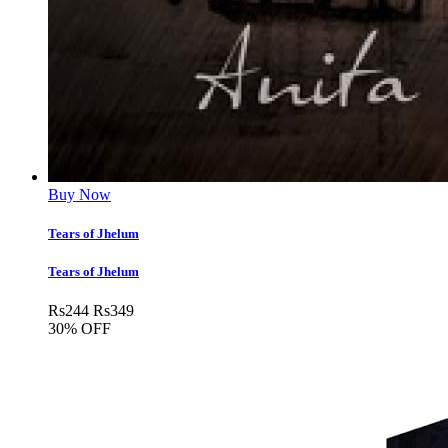
Buy Now
Tears of Jhelum
Tears of Jhelum
Rs
244
Rs
349
30% OFF