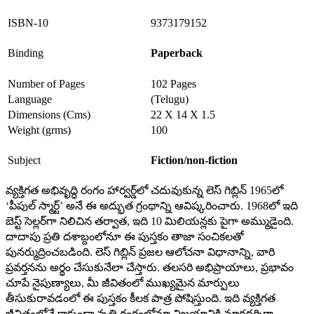
ISBN-10
9373179152
Binding
Paperback
Number of Pages
102 Pages
Language
(Telugu)
Dimensions (Cms)
22 X 14 X 1.5
Weight (grms)
100
Subject
Fiction/non-fiction
వ్యక్తిగత అభివృద్ధి రంగం హార్వర్డ్‌లో చదువుకున్న లెస్ గిబ్లిన్ 1965లో
‘పీపుల్ స్మార్ట్’ అనే ఈ అద్భుత గ్రంథాన్ని ఆవిష్కరించారు. 1968లో ఇది
బెస్ట్ సెల్లర్‌గా నిలిచిన తర్వాత, ఇది 10 మిలియన్లకు పైగా అమ్ముడైంది.
దాదాపు ప్రతి దశాబ్దంలోనూ ఈ పుస్తకం తాజా సంచికలతో
పునర్ముద్రించబడింది. లెస్ గిబ్లిన్ ప్రజల ఆలోచనా విధానాన్ని, వారి
ప్రవర్తనను అర్థం చేసుకునేలా చేస్తారు. తలసరి అభిప్రాయాలు, ప్రభావం
చూపే నైపుణ్యాలు, మీ జీవితంలో ముఖ్యమైన మార్పులు
తీసుకురావడంలో ఈ పుస్తకం కీలక పాత్ర పోషిస్తుంది. ఇది వ్యక్తిగత
జీవితంలోనే కాకుండా వృత్తి రంగంలోనూ విజయానికి మార్గదర్శిగా