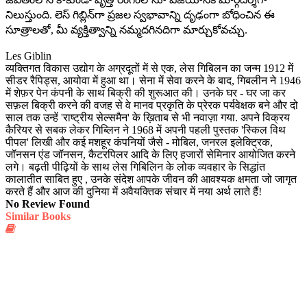
నిలుస్తుంది. లెస్ గిబ్లిన్‌గా ప్రజల స్వభావాన్ని దృఢంగా బోధించిన ఈ
సూత్రాలతో, మీ వ్యక్తిత్వాన్ని నమ్మదగినదిగా మార్చుకోవచ్చు.
Les Giblin
व्यक्तिगत विकास उद्योग के अग्रदूतों में से एक, लेस गिबिलन का जन्म 1912 में
सीडर रैपिड्स, आयोवा में हुआ था। सेना में सेवा करने के बाद, गिबलीन ने 1946
में शेफ़र पेन कंपनी के साथ बिक्री की शुरूआत की। उनके घर - घर जा कर
सफ़ल बिक्री करने की वजह से वे मानव प्रकृति के प्रेरक पर्यवेक्षक बने और दो
साल तक उन्हें 'राष्ट्रीय सेल्समैन' के ख़िताब से भी नवाज़ा गया. अपने विक्रय
कैरियर से सबक लेकर गिब्लिन ने 1968 में अपनी पहली पुस्तक 'स्किल विथ
पीपल' लिखी और कई मशहूर कंपनियों जैसे - मोबिल, जनरल इलेक्ट्रिक,
जॉनसन एंड जॉनसन, कैटरपिलर आदि के लिए हजारों सेमिनार आयोजित करने
लगे। बढ़ती पीढ़ियों के साथ लेस गिबिलिन के लोक व्यवहार के सिद्धांत
कालातीत साबित हुए , उनके संदेश आपके जीवन की आवश्यक क्षमता जो जागृत
करते हैं और आज की दुनिया में अवैयक्तिक संचार में नया अर्थ लाते हैं!
No Review Found
Similar Books