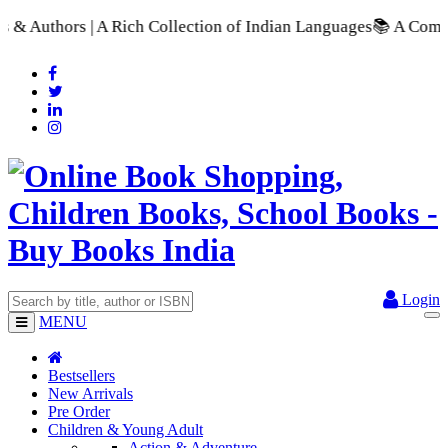
A Rich Collection of Indian Languages
📚 A Comprehensive Rang
Login
MENU
Bestsellers
New Arrivals
Pre Order
Children & Young Adult
Action & Adventure