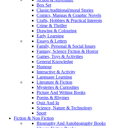
Box Set
Classic/traditional/moral Stories
Comics, Mangas & Graphic Novels
Crafts, Hobbies & Practical Interests
Crime & Thriller
Drawing & Colouring
Early Learning
Essays & Letters
Family, Personal & Social Issues
Fantasy, Science Fiction & Horror
Games, Toys & Activities
General Knowledge
Humour
Interactive & Activity
Language Learning
Literature & Fiction
Mysteries & Curiosities
Picture And Writing Books
Poems & Rhymes
Quiz And Iq
Science, Nature & Technology
Sport
Fiction & Non Fiction
Biography And Autobiography Books