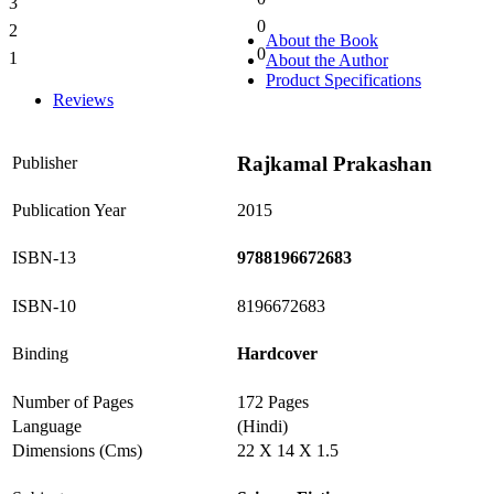
3
0%
0
2
0%
About the Book
0
1
About the Author
0%
Product Specifications
Reviews
Rajkamal Prakashan
Publisher
Publication Year
2015
ISBN-13
9788196672683
ISBN-10
8196672683
Binding
Hardcover
Number of Pages
172 Pages
Language
(Hindi)
Dimensions (Cms)
22 X 14 X 1.5