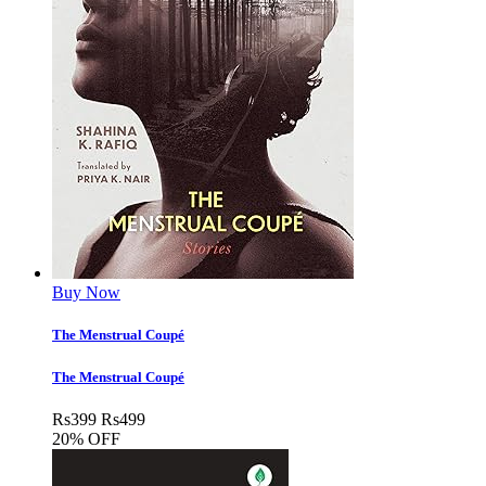
Buy Now
The Menstrual Coup­é
The Menstrual Coup­é
Rs
399
Rs
499
20% OFF