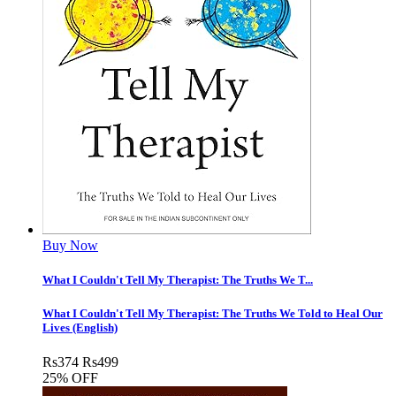
Buy Now
What I Couldn't Tell My Therapist: The Truths We T...
What I Couldn't Tell My Therapist: The Truths We Told to Heal Our
Lives (English)
Rs
374
Rs
499
25% OFF