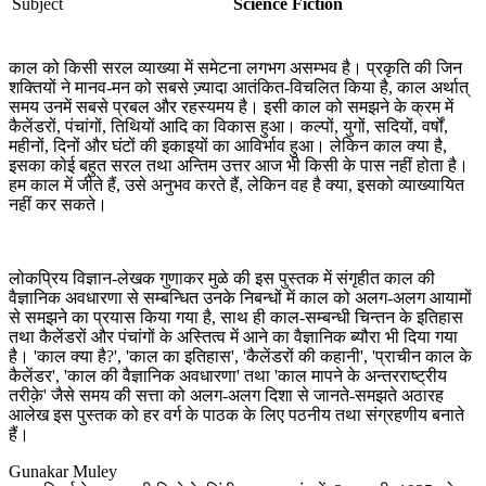
Subject
Science Fiction
काल को किसी सरल व्याख्या में समेटना लगभग असम्भव है। प्रकृति की जिन
शक्तियों ने मानव-मन को सबसे ज्‍़यादा आतंकित-विचलित किया है, काल अर्थात्
समय उनमें सबसे प्रबल और रहस्यमय है। इसी काल को समझने के क्रम में
कैलेंडरों, पंचांगों, तिथियों आदि का विकास हुआ। कल्पों, युगों, सदियों, वर्षों,
महीनों, दिनों और घंटों की इकाइयों का आविर्भाव हुआ। लेकिन काल क्या है,
इसका कोई बहुत सरल तथा अन्तिम उत्तर आज भी किसी के पास नहीं होता है।
हम काल में जीते हैं, उसे अनुभव करते हैं, लेकिन वह है क्या, इसको व्याख्यायित
नहीं कर सकते।
लोकप्रिय विज्ञान-लेखक गुणाकर मुळे की इस पुस्तक में संगृहीत काल की
वैज्ञानिक अवधारणा से सम्‍बन्धित उनके निबन्धों में काल को अलग-अलग आयामों
से समझने का प्रयास किया गया है, साथ ही काल-सम्बन्धी चिन्तन के इतिहास
तथा कैलेंडरों और पंचांगों के अस्तित्व में आने का वैज्ञानिक ब्यौरा भी दिया गया
है। 'काल क्या है?', 'काल का इतिहास', 'कैलेंडरों की कहानी', 'प्राचीन काल के
कैलेंडर', 'काल की वैज्ञानिक अवधारणा' तथा 'काल मापने के अन्तरराष्ट्रीय
तरीक़े' जैसे समय की सत्ता को अलग-अलग दिशा से जानते-समझते अठारह
आलेख इस पुस्तक को हर वर्ग के पाठक के लिए पठनीय तथा संग्रहणीय बनाते
हैं।
Gunakar Muley