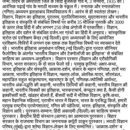
जन्म: विदर्भ के अमरावती जिले के सिंदी बुजरूक गांव में, 3 जनवरी, 1935 को।
आरंभिक पढ़ाई गांव के मराठी माध्यम के स्कूल में। स्नातक और स्नातकोत्तर
(गणित) अध्ययन इलाहाबाद विश्वविद्यालय में। आरंभ से ही स्वतंत्र लेखन।
विज्ञान, विज्ञान का इतिहास, पुरातत्व, पुरालिपिशास्त्र, मुद्राशास्त्र और भारतीय
इतिहास व संस्कृति से संबंधित विषयों पर करीब 35 मौलिक पुस्तकें और 3000
से ऊपर लेख हिंदी में और लगभग 250 लेख अंग्रेजी में प्रकाशित। विज्ञान,
इतिहास और दर्शन से संबंधित दर्जन-भर ग्रंथों का हिंदी में अनुवाद। सांस्कृतिक
स्रोत एवं प्रशिक्षण केंद्र (नई दिल्ली) द्वारा अध्यापकों के लिए आयोजित
प्रशिक्षण-शिविरों में लगभग एक दशक तक वैज्ञानिक विषयों पर व्याख्यान देते
रहे। भारतीय इतिहास अनुसंधान परिषद् (नई दिल्ली) द्वारा प्रदत्त सीनियर
फैलोशिप के अंतर्गत 'भारतीय विज्ञान और टेक्नोलॉजी का इतिहास’ से संबंधित
साहित्य का अध्ययन-अनुशीलन। विज्ञान प्रसार (विज्ञान और प्रौद्योगिकी
विभाग, भारत सरकार) के दो साल फेलो रहे। प्रमुख कृतियां: अक्षर-कथा,
भारत: इतिहास और संस्कृति, आकाश-दर्शन, संसार के महान गणितज्ञ, तारों भरा
आकाश, भारतीय इतिहास में विज्ञान, नक्षत्र-लोक, अंतरिक्ष-यात्र, सौरमंडल,
महापंडित राहुल सांकृत्यायन, महाराष्ट्र के दुर्ग, गणितज्ञ-ज्योतिषी आर्यभट,
भारतीय अंक-पद्धति की कहानी, भारतीय लिपियों की कहानी, भारतीय विज्ञान की
कहानी, भारतीय सिक्कों का इतिहास, भास्कराचार्य, कंप्यूटर क्या है, कैसी होगी
इक्कीसवीं सदी, खंडहर बोलते हैं, बीसवीं सदी में भौतिक विज्ञान, कृषि-कथा,
महान वैज्ञानिक महिलाएं, प्राचीन भारत में विज्ञान, भारत के प्रसिद्ध किले, हमारी
प्रमुख राष्ट्रीय प्रयोगशालाएं, गणित की पहेलियां, भारत: इतिहास, संस्कृति और
विज्ञान आदि। पुरस्कार-सम्मान: हिंदी अकादमी (दिल्ली) का साहित्य सम्मान
पुरस्कार। केंद्रीय हिंदी संस्थान (आगरा) का आत्माराम पुरस्कार। बिहार
सरकार के राजभाषा विभाग का जननायक कर्पूरी ठाकुर पुरस्कार। मराठी विज्ञान
परिषद् (मुंबई) द्वारा श्रेष्ठ विज्ञान-लेखन के लिए सम्मानित। 'आकाश-दर्शन’ व