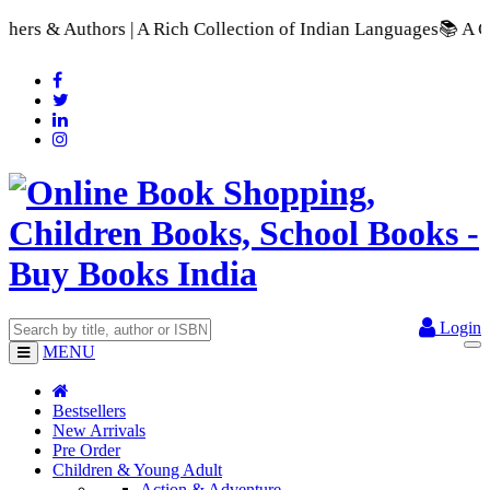
ch Collection of Indian Languages
📚 A Comprehensive Range of
Login
MENU
Bestsellers
New Arrivals
Pre Order
Children & Young Adult
Action & Adventure