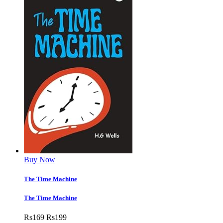
Buy Now
The Time Machine
The Time Machine
Rs
169
Rs
199