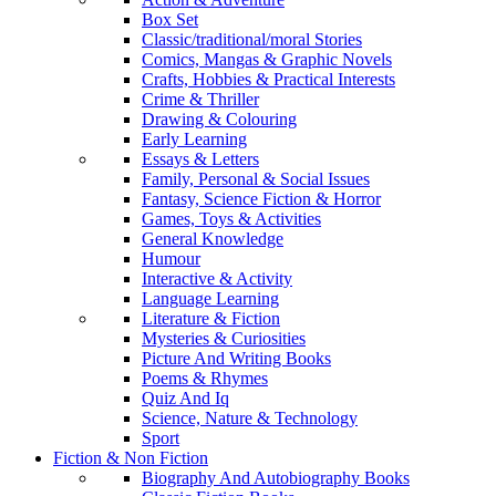
Box Set
Classic/traditional/moral Stories
Comics, Mangas & Graphic Novels
Crafts, Hobbies & Practical Interests
Crime & Thriller
Drawing & Colouring
Early Learning
Essays & Letters
Family, Personal & Social Issues
Fantasy, Science Fiction & Horror
Games, Toys & Activities
General Knowledge
Humour
Interactive & Activity
Language Learning
Literature & Fiction
Mysteries & Curiosities
Picture And Writing Books
Poems & Rhymes
Quiz And Iq
Science, Nature & Technology
Sport
Fiction & Non Fiction
Biography And Autobiography Books