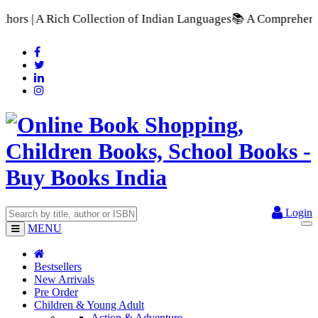
ection of Indian Languages
📚 A Comprehensive Range of School
Login
MENU
Bestsellers
New Arrivals
Pre Order
Children & Young Adult
Action & Adventure