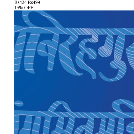
Rs
424
Rs
499
15% OFF