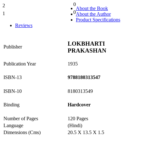
0
2
0%
About the Book
0
1
About the Author
0%
Product Specifications
Reviews
LOKBHARTI
Publisher
PRAKASHAN
Publication Year
1935
ISBN-13
9788180313547
ISBN-10
8180313549
Binding
Hardcover
Number of Pages
120 Pages
Language
(Hindi)
Dimensions (Cms)
20.5 X 13.5 X 1.5