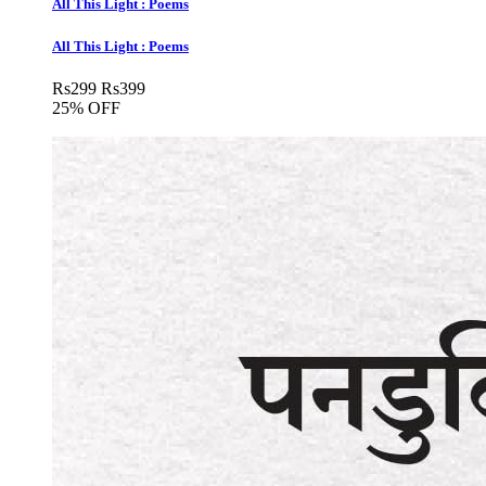
All This Light : Poems
All This Light : Poems
Rs
299
Rs
399
25% OFF