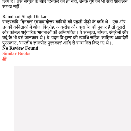
लिये हैं। इस संग्रह के बग़ैर दिनकर का ही नहीं, उनके युग का भी सही आकलन
सम्‍भव नहीं।
Ramdhari Singh Dinkar
राष्ट्रकवि 'दिनकर' छायावादोत्तर कवियों की पहली पीढ़ी के कवि थे। एक ओर
उनकी कविताओं में ओज, विद्रोह, आक्रोश और क्रान्ति की पुकार है तो दूसरी
ओर कोमल श्रृंगारिक भावनाओं की अभिव्यक्ति। वे संस्कृत, बांग्ला, अंग्रेजी और
उर्दू के भी बड़े जानकार थे। वे 'पद्म विभूषण' की उपाधि सहित 'साहित्य अकादेमी
पुरस्कार', 'भारतीय ज्ञानपीठ पुरस्कार' आदि से सम्मानित किए गए थे।.
No Review Found
Similar Books