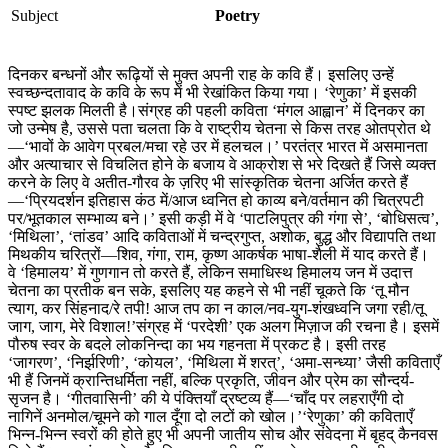
Subject
Poetry
दिनकर बन्‍धनों और रूढ़ियों से मुक्‍त अपनी राह के कवि हैं। इसलिए उन्‍हें
स्‍वच्‍छन्‍दतावाद के कवि के रूप में भी रेखांकित किया गया। ‘रेणुका’ में इसकी
स्‍पष्‍ट झलक मिलती है।संग्रह की पहली कविता ‘मंगल आह्वान’ में दिनकर का
जो उन्‍मेष है, उससे पता चलता कि वे राष्‍ट्रीय चेतना से किस तरह ओतप्रोत थे
—‘भावों के आवेग प्रबल/मचा रहे उर में हलचल।’ परतंत्र भारत में असमानता
और अत्‍याचार से विचलित होने के बजाय वे आक्रोश से भरे दिखते हैं जिसे व्‍यक्‍त
करने के लिए वे अतीत-गौरव के ज़रिए भी सांस्‍कृतिक चेतना अर्जित करते हैं
—‘प्रियदर्शन इतिहास कंठ में/आज ध्वनित हो काव्य बने/वर्तमान की चित्रपटी
पर/भूतकाल सम्भाव्य बने।’ इसी कड़ी में वे ‘पाटलिपुत्र की गंगा से’, ‘बोधिसत्‍व’,
‘मिथिला’, ‘तांडव’ आदि कविताओं में चन्‍द्रगुप्‍त, अशोक, बुद्ध और विद्यापति तथा
मिथकीय चरित्रों—शिव, गंगा, राम, कृष्‍ण आकर्षक भाषा-शैली में याद करते हैं।
वे ‘हिमालय’ में गुणगान तो करते हैं, लेकिन समाधिस्‍थ हिमालय जन में उदात्त
चेतना का प्रतीक बन सके, इसलिए यह कहने से भी नहीं चूकते कि ‘तू मौन
त्याग, कर सिंहनाद/रे तपी! आज तप का न काल/नव-युग-शंखध्वनि जगा रही/तू
जाग, जाग, मेरे विशाल!’संग्रह में ‘परदेशी’ एक अलग मिज़ाज की रचना है। इसमें
पौरुष स्‍वर के बदले लोकनिन्‍दा का भय गहनता में प्रकट है। इसी तरह
‘जागरण’, ‘निर्झरिणी’, ‘कोयल’, ‘मिथिला में शरत्’, ‘अमा-सन्ध्या’ जैसी कविताएँ
भी हैं जिनमें क्रान्तिधर्मिता नहीं, बल्कि प्रकृति, जीवन और प्रेम का सौन्‍दर्य-
सृजन है। ‘गीतवासिनी’ की ये पंक्तियाँ द्रष्‍टव्‍य हैं—‘चाँद पर लहराएँगी दो
नागिनें अनमोल/चूमने को गाल दूँगा दो लटों को खोल।’‘रेणुका’ की कविताएँ
भि‍न्‍न-भिन्‍न स्‍वरों की होते हुए भी अपनी जातीय सोच और संवेदना में बृहद् कैनवस