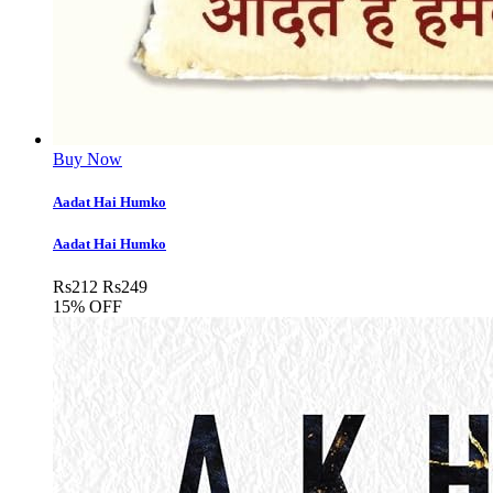
Buy Now
Aadat Hai Humko
Aadat Hai Humko
Rs
212
Rs
249
15% OFF