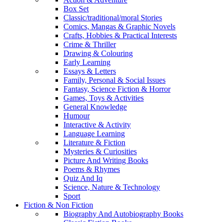
Box Set
Classic/traditional/moral Stories
Comics, Mangas & Graphic Novels
Crafts, Hobbies & Practical Interests
Crime & Thriller
Drawing & Colouring
Early Learning
Essays & Letters
Family, Personal & Social Issues
Fantasy, Science Fiction & Horror
Games, Toys & Activities
General Knowledge
Humour
Interactive & Activity
Language Learning
Literature & Fiction
Mysteries & Curiosities
Picture And Writing Books
Poems & Rhymes
Quiz And Iq
Science, Nature & Technology
Sport
Fiction & Non Fiction
Biography And Autobiography Books