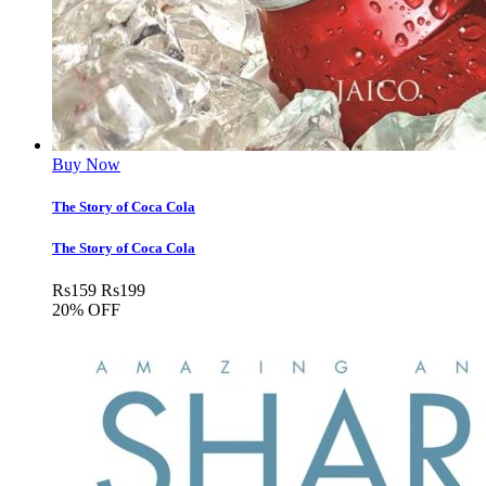
Buy Now
The Story of Coca Cola
The Story of Coca Cola
Rs
159
Rs
199
20% OFF