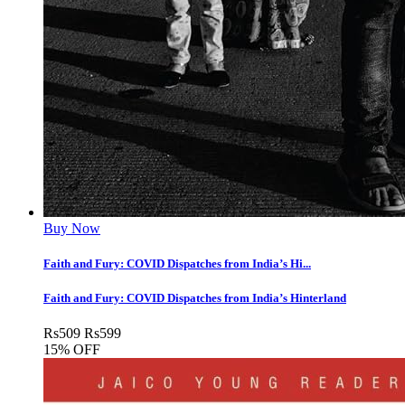
Buy Now
Faith and Fury: COVID Dispatches from India’s Hi...
Faith and Fury: COVID Dispatches from India’s Hinterland
Rs
509
Rs
599
15% OFF