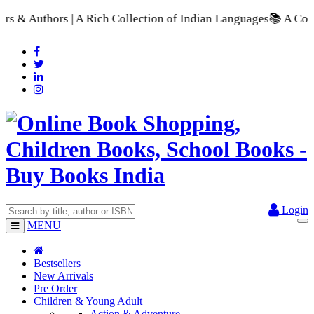
A Rich Collection of Indian Languages
📚 A Comprehensive Rang
Login
MENU
Bestsellers
New Arrivals
Pre Order
Children & Young Adult
Action & Adventure