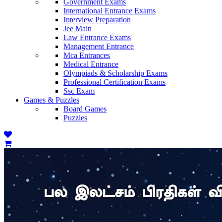
Government Exams
International Entrance Exams
Interview Preparation
Jee Main
Law Entrance Exams
Management Entrance
Mca Entrances
Medical Entrance
Olympiads & Scholarship Exams
Professional Certification Exams
Ssc Exam
Games & Puzzles
Board Games
Puzzles