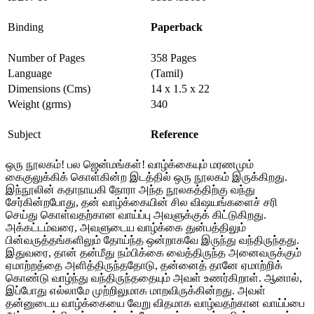
Binding
Paperback
Number of Pages
358 Pages
Language
(Tamil)
Dimensions (Cms)
14 x 1.5 x 22
Weight (grms)
340
Subject
Reference
ஒரு நூலகம்! பல ஜென்மங்கள்! வாழ்க்கையும் மரணமும்
கைகுலுக்கிக் கொள்கின்ற இடத்தில் ஒரு நூலகம் இருக்கிறது.
இந்நூலின் கதாநாயகி நோரா அந்த நூலகத்திற்கு வந்து
சேர்கின்றபோது, தன் வாழ்க்கையின் சில விஷயங்களைச் சரி
செய்து கொள்வதற்கான வாய்ப்பு அவளுக்குக் கிட்டுகிறது.
அக்கட்டம்வரை, அவளுடைய வாழ்க்கை துன்பத்திலும்
பின்வருத்தங்களிலும் தோய்ந்த ஒன்றாகவே இருந்து வந்திருந்தது.
இதுவரை, தான் தன்மீது நம்பிக்கை வைத்திருந்த அனைவருக்கும்
ஏமாற்றத்தை அளித்திருந்ததோடு, தன்னைத் தானே ஏமாற்றிக்
கொண்டு வாழ்ந்து வந்திருந்ததையும் அவள் உணர்கிறாள். ஆனால்,
இப்போது எல்லாமே முற்றிலுமாக மாறவிருக்கின்றது. அவள்
தன்னுடைய வாழ்க்கையை வேறு விதமாக வாழ்வதற்கான வாய்ப்பை