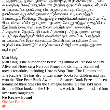
அந்நூலகத்திலுள்ள நூல்கள் நோராவுக்கு வழங்குகின்றன. முன்பு
அவளுக்கு மிகவும் நெருக்கமாக இருந்த ஒருவரின் உதவியுடன், தன்
வாழ்க்கையின் ஒவ்வொரு பின்வருத்தத்தையும் நீக்குவதும்,
தனக்கான ஒரு கச்சிதமான வாழ்க்கையை வடிவமைத்துக்
கொள்வதும் இப்போது அவளுக்குச் சாத்தியமாகியுள்ளது. ஆனால்,
விஷயங்கள் எப்போதும் தான் கற்பனை செயது வந்துள்ளதைப்போல
இருக்கவில்லை என்பதை அவள் உணர்கிறாள். விரைவில்,
அவளுடைய தேர்ந்தெடுப்புகள் அவளையும் அந்த நூலகத்தையும்
பெரும் ஆபத்துக்குள் சிக்க வைக்கின்றன. காலம் கடப்பதற்குள்
வாழ்க்கையின் இந்த உச்சகட்டக் கேள்விக்கான பதிலை அவள்
வழங்கியாக வேண்டும்: வாழ்க்கையைச் சிறப்பாக வாழ்வதற்கான
வழி எது?
Matt Haig
Matt Haig is the number one bestselling author of Reasons to Stay
Alive and Notes on a Nervous Planet and six highly acclaimed
novels for adults, including How to Stop Time, The Humans and
The Radleys. He has also written many books for children and has
won the Blue Peter Book Award, the Smarties Book Prize and been
nominated three times for the Carnegie Medal. He has sold more
than a million books in the UK and his work has been translated into
over forty languages
No Review Found
Similar Books