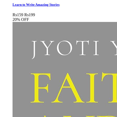
Learn to Write Amazing Stories
Rs
159
Rs
199
20% OFF