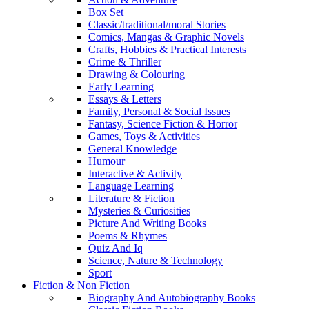
Box Set
Classic/traditional/moral Stories
Comics, Mangas & Graphic Novels
Crafts, Hobbies & Practical Interests
Crime & Thriller
Drawing & Colouring
Early Learning
Essays & Letters
Family, Personal & Social Issues
Fantasy, Science Fiction & Horror
Games, Toys & Activities
General Knowledge
Humour
Interactive & Activity
Language Learning
Literature & Fiction
Mysteries & Curiosities
Picture And Writing Books
Poems & Rhymes
Quiz And Iq
Science, Nature & Technology
Sport
Fiction & Non Fiction
Biography And Autobiography Books