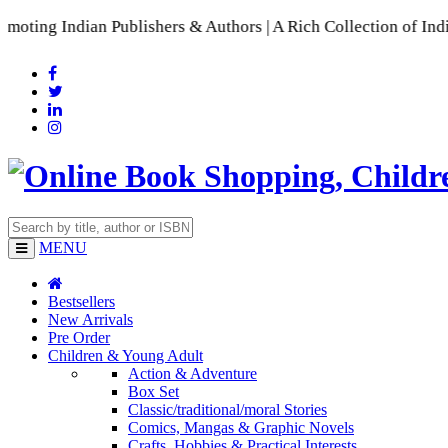
ian Publishers & Authors | A Rich Collection of Indian Langu
MENU
Bestsellers
New Arrivals
Pre Order
Children & Young Adult
Action & Adventure
Box Set
Classic/traditional/moral Stories
Comics, Mangas & Graphic Novels
Crafts, Hobbies & Practical Interests