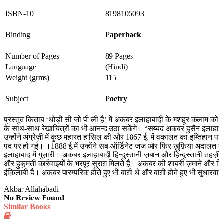
ISBN-10
8198105093
Binding
Paperback
Number of Pages
89 Pages
Language
(Hindi)
Weight (grms)
115
Subject
Poetry
प्रस्तुत किताब ‘थोड़ी सी जो पी ली है’ में अकबर इलाहाबादी के मशहूर कलाम क
के साथ-साथ रेखाचित्रों का भी आनन्द उठा सकेंगे। “सय्यद अकबर हुसैन इलाहा
उन्होंने अंग्रेज़ी में कुछ महारत हासिल की और 1867 ई. में वकालत का इम्तिहान
पद पर हो गई। ।1888 ई.में उन्होंने सब-ऑर्डिनेट जज और फिर ख़ुफ़िया अदालत क
इलाहाबाद में गुज़ारी। अकबर इलाहाबादी हिन्दुस्तानी ज़बान और हिन्दुस्तानी तहज
और हुकूमती कार्रवाइयों के भरपूर सुराग़ मिलते हैं। अकबर की शायरी ज़माने औ
इंक़िलाबी है। अकबर पारम्परिक होते हुए भी बाग़ी थे और बाग़ी होते हुए भी सुधारव
Akbar Allahabadi
No Review Found
Similar Books