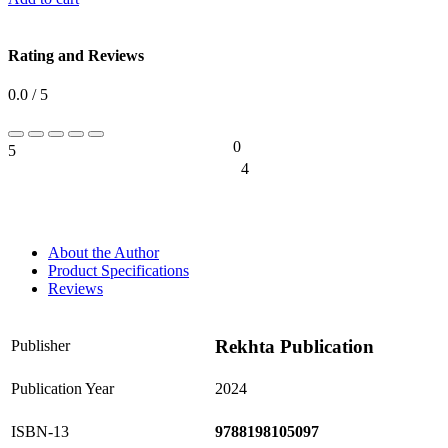
Rating and Reviews
0.0 / 5
0
5
0%
4
0%
About the Author
Product Specifications
Reviews
Rekhta Publication
Publisher
Publication Year
2024
ISBN-13
9788198105097