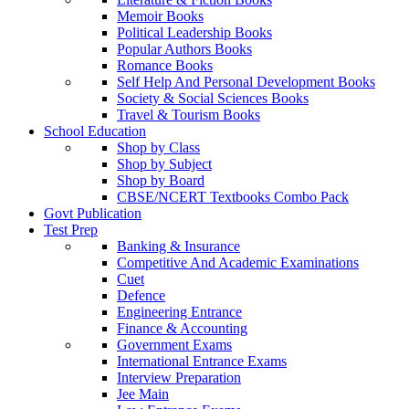
Memoir Books
Political Leadership Books
Popular Authors Books
Romance Books
Self Help And Personal Development Books
Society & Social Sciences Books
Travel & Tourism Books
School Education
Shop by Class
Shop by Subject
Shop by Board
CBSE/NCERT Textbooks Combo Pack
Govt Publication
Test Prep
Banking & Insurance
Competitive And Academic Examinations
Cuet
Defence
Engineering Entrance
Finance & Accounting
Government Exams
International Entrance Exams
Interview Preparation
Jee Main