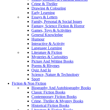
Crime & Thriller
Drawing & Colouring
Early Learning
Essays & Letters
Family, Personal & Social Issues
Fantasy, Science Fiction & Horror
Games, Toys & Activities
General Knowledge
Humour
Interactive & Activity
Language Learning
Literature & Fiction
Mysteries & Curiosities
Picture And Writing Books
Poems & Rhymes
Quiz And Iq
Science, Nature & Technology
Sport
Fiction & Non Fiction
Biography And Autobiography Books
Classic Fiction Books
Contemporary Fiction Books
Crime, Thriller & Mystrey Books
Historical Fiction Books
Literature & Fiction Books