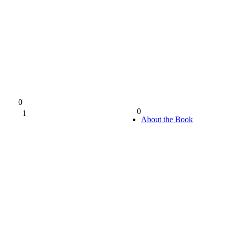
0
0
1
0%
About the Book