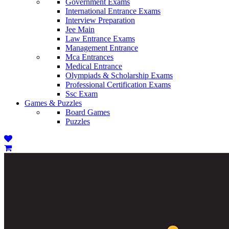
Government Exams
International Entrance Exams
Interview Preparation
Jee Main
Law Entrance Exams
Management Entrance
Mca Entrances
Medical Entrance
Olympiads & Scholarship Exams
Professional Certification Exams
Ssc Exam
Games & Puzzles
Board Games
Puzzles