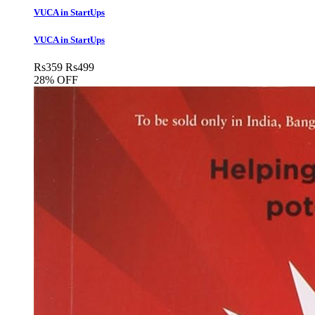
VUCA in StartUps
VUCA in StartUps
Rs
359
Rs
499
28% OFF