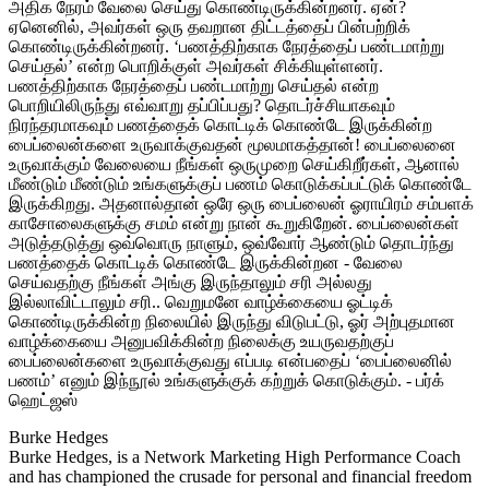
அதிக நேரம் வேலை செய்து கொண்டிருக்கின்றனர். ஏன்?
ஏனெனில், அவர்கள் ஒரு தவறான திட்டத்தைப் பின்பற்றிக்
கொண்டிருக்கின்றனர். ‘பணத்திற்காக நேரத்தைப் பண்டமாற்று
செய்தல்’ என்ற பொறிக்குள் அவர்கள் சிக்கியுள்ளனர்.
பணத்திற்காக நேரத்தைப் பண்டமாற்று செய்தல் என்ற
பொறியிலிருந்து எவ்வாறு தப்பிப்பது? தொடர்ச்சியாகவும்
நிரந்தரமாகவும் பணத்தைக் கொட்டிக் கொண்டே இருக்கின்ற
பைப்லைன்களை உருவாக்குவதன் மூலமாகத்தான்! பைப்லைனை
உருவாக்கும் வேலையை நீங்கள் ஒருமுறை செய்கிறீர்கள், ஆனால்
மீண்டும் மீண்டும் உங்களுக்குப் பணம் கொடுக்கப்பட்டுக் கொண்டே
இருக்கிறது. அதனால்தான் ஒரே ஒரு பைப்லைன் ஓராயிரம் சம்பளக்
காசோலைகளுக்கு சமம் என்று நான் கூறுகிறேன். பைப்லைன்கள்
அடுத்தடுத்து ஒவ்வொரு நாளும், ஒவ்வோர் ஆண்டும் தொடர்ந்து
பணத்தைக் கொட்டிக் கொண்டே இருக்கின்றன - வேலை
செய்வதற்கு நீங்கள் அங்கு இருந்தாலும் சரி அல்லது
இல்லாவிட்டாலும் சரி.. வெறுமனே வாழ்க்கையை ஓட்டிக்
கொண்டிருக்கின்ற நிலையில் இருந்து விடுபட்டு, ஓர் அற்புதமான
வாழ்க்கையை அனுபவிக்கின்ற நிலைக்கு உயருவதற்குப்
பைப்லைன்களை உருவாக்குவது எப்படி என்பதைப் ‘பைப்லைனில்
பணம்’ எனும் இந்நூல் உங்களுக்குக் கற்றுக் கொடுக்கும். - பர்க்
ஹெட்ஜஸ்
Burke Hedges
Burke Hedges, is a Network Marketing High Performance Coach
and has championed the crusade for personal and financial freedom