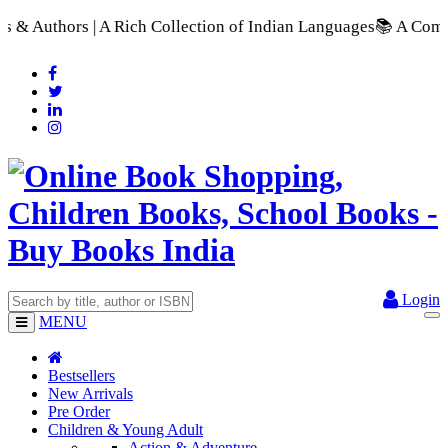
llection of Indian Languages
📚 A Comprehensive Range of Scho
Login
MENU
Bestsellers
New Arrivals
Pre Order
Children & Young Adult
Action & Adventure