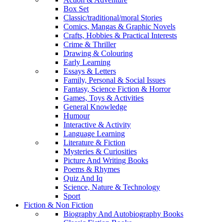
Box Set
Classic/traditional/moral Stories
Comics, Mangas & Graphic Novels
Crafts, Hobbies & Practical Interests
Crime & Thriller
Drawing & Colouring
Early Learning
Essays & Letters
Family, Personal & Social Issues
Fantasy, Science Fiction & Horror
Games, Toys & Activities
General Knowledge
Humour
Interactive & Activity
Language Learning
Literature & Fiction
Mysteries & Curiosities
Picture And Writing Books
Poems & Rhymes
Quiz And Iq
Science, Nature & Technology
Sport
Fiction & Non Fiction
Biography And Autobiography Books