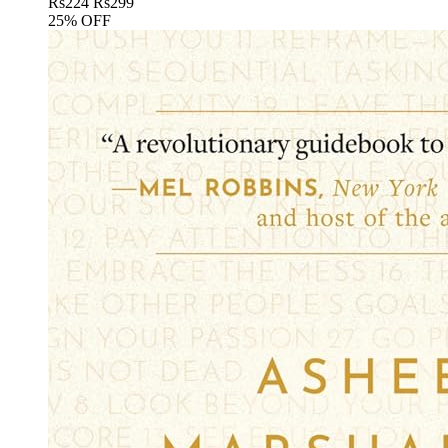
Rs
224
Rs
299
25% OFF