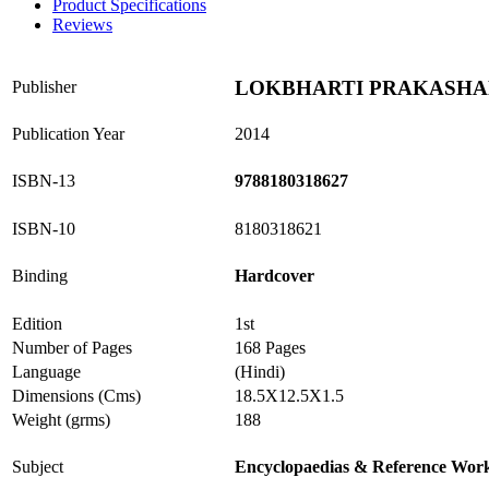
Product Specifications
Reviews
LOKBHARTI PRAKASH
Publisher
Publication Year
2014
ISBN-13
9788180318627
ISBN-10
8180318621
Binding
Hardcover
Edition
1st
Number of Pages
168 Pages
Language
(Hindi)
Dimensions (Cms)
18.5X12.5X1.5
Weight (grms)
188
Subject
Encyclopaedias & Reference Wor