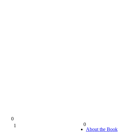
0
0
1
0%
About the Book