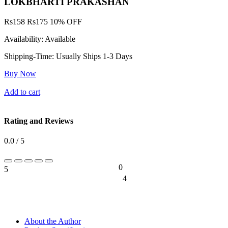
LOKBHARTI PRAKASHAN
Rs
158
Rs
175
10% OFF
Availability:
Available
Shipping-Time:
Usually Ships 1-3 Days
Buy Now
Add to cart
Rating and Reviews
0.0 / 5
0
5
0%
4
0%
About the Author