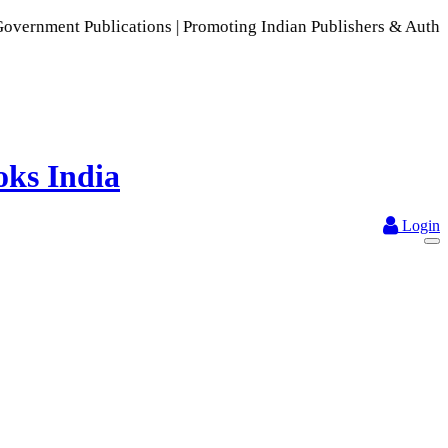
ublications | Promoting Indian Publishers & Authors | A Rich
Login