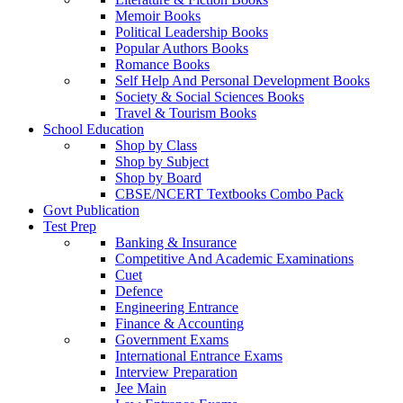
Memoir Books
Political Leadership Books
Popular Authors Books
Romance Books
Self Help And Personal Development Books
Society & Social Sciences Books
Travel & Tourism Books
School Education
Shop by Class
Shop by Subject
Shop by Board
CBSE/NCERT Textbooks Combo Pack
Govt Publication
Test Prep
Banking & Insurance
Competitive And Academic Examinations
Cuet
Defence
Engineering Entrance
Finance & Accounting
Government Exams
International Entrance Exams
Interview Preparation
Jee Main