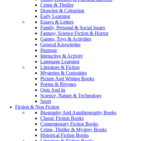
Crime & Thriller
Drawing & Colouring
Early Learning
Essays & Letters
Family, Personal & Social Issues
Fantasy, Science Fiction & Horror
Games, Toys & Activities
General Knowledge
Humour
Interactive & Activity
Language Learning
Literature & Fiction
Mysteries & Curiosities
Picture And Writing Books
Poems & Rhymes
Quiz And Iq
Science, Nature & Technology
Sport
Fiction & Non Fiction
Biography And Autobiography Books
Classic Fiction Books
Contemporary Fiction Books
Crime, Thriller & Mystrey Books
Historical Fiction Books
Literature & Fiction Books