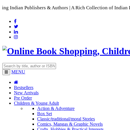
 Publishers & Authors | A Rich Collection of Indian Language
MENU
Bestsellers
New Arrivals
Pre Order
Children & Young Adult
Action & Adventure
Box Set
Classic/traditional/moral Stories
Comics, Mangas & Graphic Novels
Crafts, Hobbies & Practical Interests